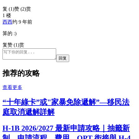
复 (
1
)
赞 (2)
赏
1 楼
西西
约 9 年前
算的 :)
复
赞 (1)
赏
回复
推荐的攻略
查看更多
“十年綠卡”或"家暴免除遞解”—移民法
庭取消遞解詳解
H-1B 2026/2027 最新申請攻略｜抽籤新
制、申請流程、費用、OPT 銜接與 H-4