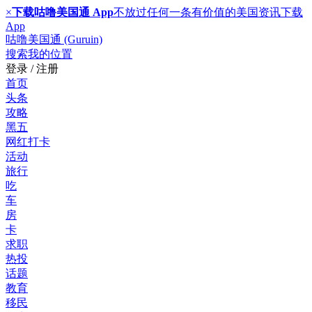
×
下载咕噜美国通 App
不放过任何一条有价值的美国资讯
下载
App
咕噜美国通 (Guruin)
搜索
我的位置
登录 / 注册
首页
头条
攻略
黑五
网红打卡
活动
旅行
吃
车
房
卡
求职
热投
话题
教育
移民