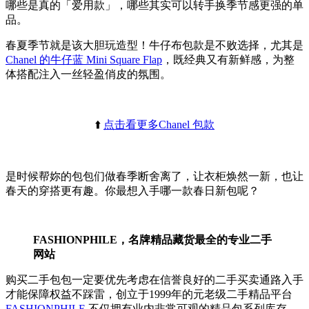
哪些是真的「爱用款」，哪些其实可以转手换季节感更强的单
品。
春夏季节就是该大胆玩造型！牛仔布包款是不败选择，尤其是
Chanel 的牛仔蓝 Mini Square Flap
，既经典又有新鲜感，为整
体搭配注入一丝轻盈俏皮的氛围。
⬆️
点击看更多Chanel 包款
是时候帮妳的包包们做春季断舍离了，让衣柜焕然一新，也让
春天的穿搭更有趣。你最想入手哪一款春日新包呢？
FASHIONPHILE，名牌精品藏货最全的专业二手
网站
购买二手包包一定要优先考虑在信誉良好的二手买卖通路入手
才能保障权益不踩雷，创立于1999年的元老级二手精品平台
FASHIONPHILE
不仅拥有业内非常可观的精品包系列库存，