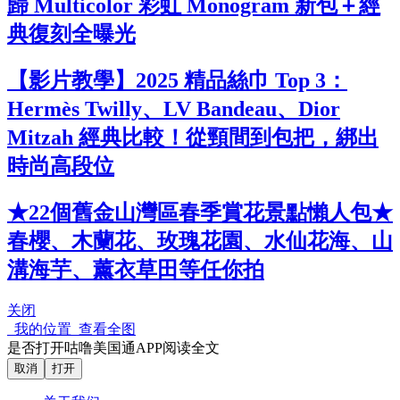
歸 Multicolor 彩虹 Monogram 新包＋經
典復刻全曝光
【影片教學】2025 精品絲巾 Top 3：
Hermès Twilly、LV Bandeau、Dior
Mitzah 經典比較！從頸間到包把，綁出
時尚高段位
★22個舊金山灣區春季賞花景點懶人包★
春櫻、木蘭花、玫瑰花園、水仙花海、山
溝海芋、薰衣草田等任你拍
关闭
我的位置
查看全图
是否打开咕噜美国通APP阅读全文
取消
打开