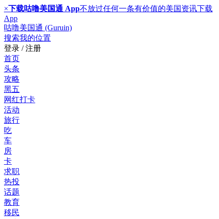
×
下载咕噜美国通 App
不放过任何一条有价值的美国资讯
下载
App
咕噜美国通 (Guruin)
搜索
我的位置
登录 / 注册
首页
头条
攻略
黑五
网红打卡
活动
旅行
吃
车
房
卡
求职
热投
话题
教育
移民