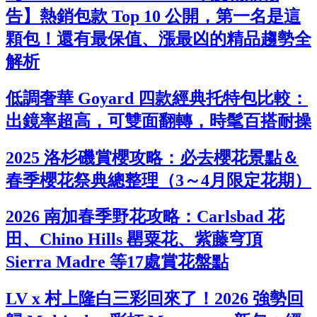
告】熱銷包款 Top 10 公開，第一名是這
顆包！還有最保值、漲最凶的精品趨勢全
解析
低調奢華 Goyard 四款經典托特包比較：
出鏡率超高，可雙面翻轉，時髦百搭耐操
2025 洛杉磯賞櫻攻略：必去櫻花景點＆
春季櫻花祭典總整理（3～4月限定花期）
2026 南加春季野花攻略：Carlsbad 花
田、Chino Hills 罌粟花、紫藤穹頂
Sierra Madre 等17處賞花盤點
LV x 村上隆白三彩回來了！2026 強勢回