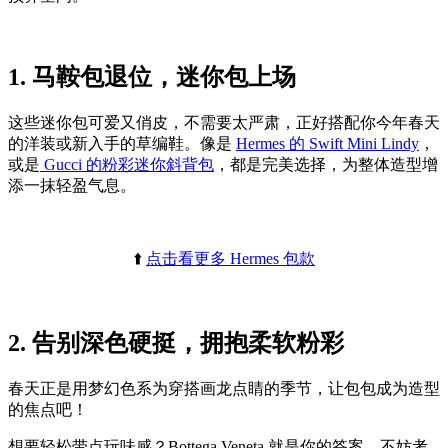
1. 马鞍包退位，迷你包上场
这些迷你包可爱又俏皮，不需要太严肃，正好搭配你今年春天
的洋装或新入手的草编鞋。像是
Hermes 的 Swift Mini Lindy
，
或是
Gucci 的粉彩迷你斜背包
，都是完美选择，为整体造型增
添一抹轻盈气息。
⬆️
点击看更多 Hermes 包款
2. 告别深色硬挺，拥抱柔软粉彩
春天正是用梦幻色系为穿搭画龙点睛的季节，让包包成为造型
的焦点吧！
想要轻松带点玩味感？Bottega Veneta 就是你的答案。不妨考