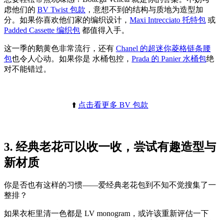
虑他们的
BV Twist 包款
，意想不到的结构与质地为造型加
分。如果你喜欢他们家的编织设计，
Maxi Intrecciato 托特包
或
Padded Cassette 编织包
都值得入手。
这一季的鹅黄色非常流行，还有
Chanel 的超迷你菱格链条腰
包
也令人心动。如果你是 水桶包控，
Prada 的 Panier 水桶包
绝
对不能错过。
⬆️
点击看更多 BV 包款
3. 经典老花可以收一收，尝试有趣造型与
新材质
你是否也有这样的习惯——爱经典老花包到不知不觉搜集了一
整排？
如果衣柜里清一色都是 LV monogram，或许该重新评估一下