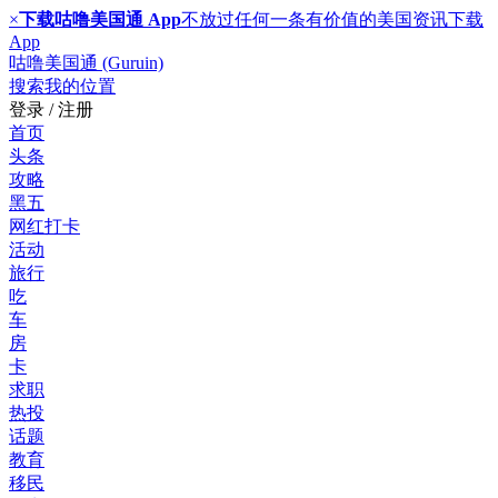
×
下载咕噜美国通 App
不放过任何一条有价值的美国资讯
下载
App
咕噜美国通 (Guruin)
搜索
我的位置
登录 / 注册
首页
头条
攻略
黑五
网红打卡
活动
旅行
吃
车
房
卡
求职
热投
话题
教育
移民