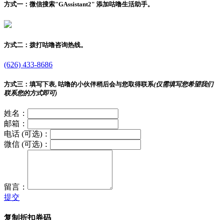
方式一：
微信搜索"
GAssistant2
" 添加咕噜生活助手。
方式二：
拨打咕噜咨询热线。
(626) 433-8686
方式三：
填写下表, 咕噜的小伙伴稍后会与您取得联系
(仅需填写您希望我们
联系您的方式即可)
姓名：
邮箱：
电话 (可选)：
微信 (可选)：
留言：
提交
复制折扣券码