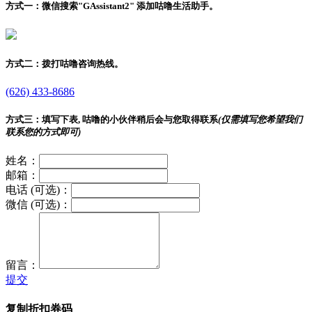
方式一：
微信搜索"
GAssistant2
" 添加咕噜生活助手。
方式二：
拨打咕噜咨询热线。
(626) 433-8686
方式三：
填写下表, 咕噜的小伙伴稍后会与您取得联系
(仅需填写您希望我们
联系您的方式即可)
姓名：
邮箱：
电话 (可选)：
微信 (可选)：
留言：
提交
复制折扣券码