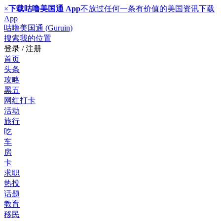
×
下载咕噜美国通 App
不放过任何一条有价值的美国资讯
下载
App
咕噜美国通 (Guruin)
搜索
我的位置
登录 / 注册
首页
头条
攻略
黑五
网红打卡
活动
旅行
吃
车
房
卡
求职
热投
话题
教育
移民