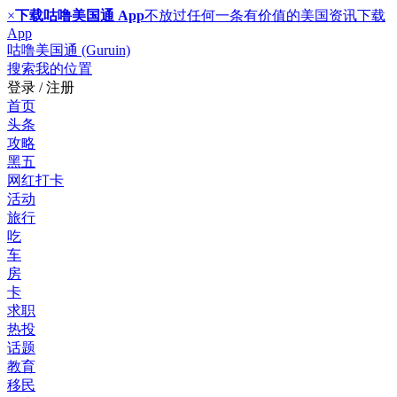
×
下载咕噜美国通 App
不放过任何一条有价值的美国资讯
下载
App
咕噜美国通 (Guruin)
搜索
我的位置
登录 / 注册
首页
头条
攻略
黑五
网红打卡
活动
旅行
吃
车
房
卡
求职
热投
话题
教育
移民