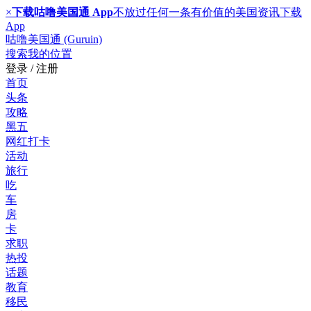
×
下载咕噜美国通 App
不放过任何一条有价值的美国资讯
下载
App
咕噜美国通 (Guruin)
搜索
我的位置
登录 / 注册
首页
头条
攻略
黑五
网红打卡
活动
旅行
吃
车
房
卡
求职
热投
话题
教育
移民