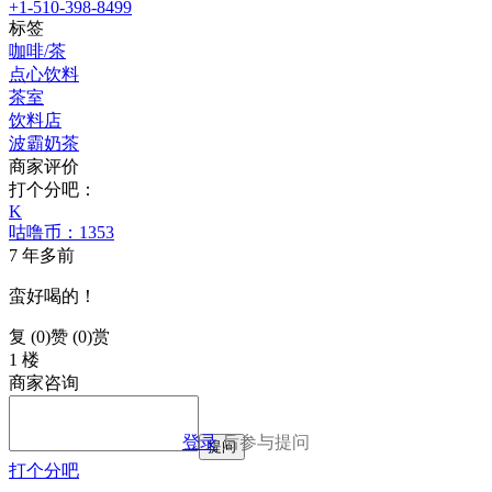
+1-510-398-8499
标签
咖啡/茶
点心饮料
茶室
饮料店
波霸奶茶
商家评价
打个分吧：
K
咕噜币：1353
7 年多前
蛮好喝的！
复 (
0
)
赞 (0)
赏
1 楼
商家咨询
登录
后参与提问
提问
打个分吧