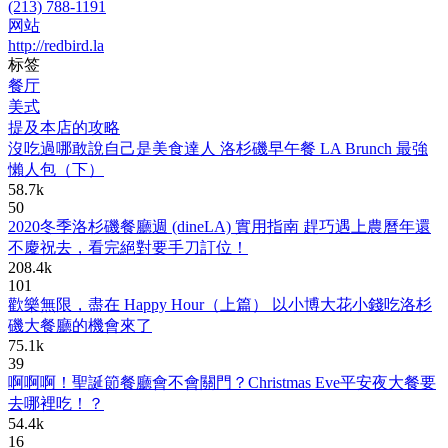
(213) 788-1191
网站
http://redbird.la
标签
餐厅
美式
提及本店的攻略
沒吃過哪敢說自己是美食達人 洛杉磯早午餐 LA Brunch 最強
懶人包（下）
58.7k
50
2020冬季洛杉磯餐廳週 (dineLA) 實用指南 趕巧遇上農曆年還
不慶祝去，看完絕對要手刀訂位！
208.4k
101
歡樂無限，盡在 Happy Hour（上篇） 以小博大花小錢吃洛杉
磯大餐廳的機會來了
75.1k
39
啊啊啊！聖誕節餐廳會不會關門？Christmas Eve平安夜大餐要
去哪裡吃！？
54.4k
16