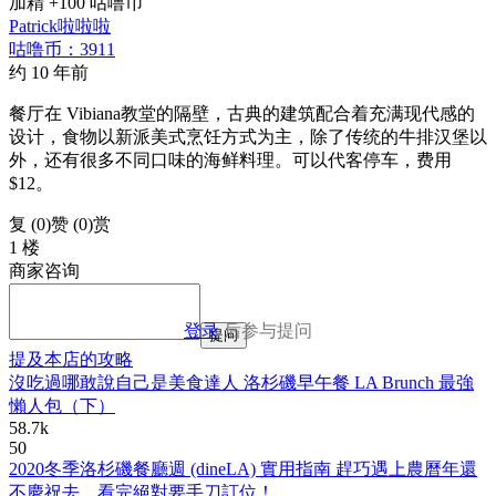
加精 +100 咕噜币
Patrick啦啦啦
咕噜币：3911
约 10 年前
餐厅在 Vibiana教堂的隔壁，古典的建筑配合着充满现代感的
设计，食物以新派美式烹饪方式为主，除了传统的牛排汉堡以
外，还有很多不同口味的海鲜料理。可以代客停车，费用
$12。
复 (
0
)
赞 (0)
赏
1 楼
商家咨询
登录
后参与提问
提问
提及本店的攻略
沒吃過哪敢說自己是美食達人 洛杉磯早午餐 LA Brunch 最強
懶人包（下）
58.7k
50
2020冬季洛杉磯餐廳週 (dineLA) 實用指南 趕巧遇上農曆年還
不慶祝去，看完絕對要手刀訂位！