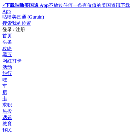
×
下载咕噜美国通 App
不放过任何一条有价值的美国资讯
下载
App
咕噜美国通 (Guruin)
搜索
我的位置
登录 / 注册
首页
头条
攻略
黑五
网红打卡
活动
旅行
吃
车
房
卡
求职
热投
话题
教育
移民