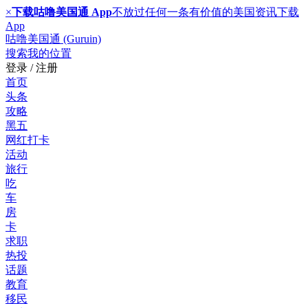
×
下载咕噜美国通 App
不放过任何一条有价值的美国资讯
下载
App
咕噜美国通 (Guruin)
搜索
我的位置
登录 / 注册
首页
头条
攻略
黑五
网红打卡
活动
旅行
吃
车
房
卡
求职
热投
话题
教育
移民