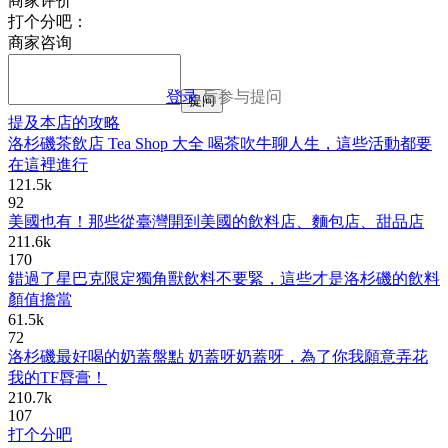
商家评价
打个分吧：
商家咨询
登录
后参与提问
提问
提及本店的攻略
洛杉磯茶飲店 Tea Shop 大全 喝茶吹牛聊人生，這些活動都要
在這裡進行
121.5k
92
美國也有！那些從臺灣開到美國的飲料店、麵包店、甜品店
211.6k
170
錯過了星巴克限定獨角獸飲料不要緊，這些才是洛杉磯的飲料
顏值擔當
61.5k
72
洛杉磯最好喝的奶蓋盤點 奶蓋呀奶蓋呀，為了你我願意弄花
我的TF脣膏！
210.7k
107
打个分吧