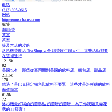
电话
(213) 395-0615
网站
http://gong-cha-usa.com
标签
咖啡/茶
茶室
茶室
提及本店的攻略
洛杉磯茶飲店 Tea Shop 大全 喝茶吹牛聊人生，這些活動都要
在這裡進行
121.5k
92
美國也有！那些從臺灣開到美國的飲料店、麵包店、甜品店
211.6k
170
錯過了星巴克限定獨角獸飲料不要緊，這些才是洛杉磯的飲料
顏值擔當
61.5k
72
洛杉磯最好喝的奶蓋盤點 奶蓋呀奶蓋呀，為了你我願意弄花
我的TF脣膏！