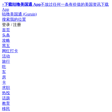
×
下载咕噜美国通 App
不放过任何一条有价值的美国资讯
下载
App
咕噜美国通 (Guruin)
搜索
我的位置
登录 / 注册
首页
头条
攻略
黑五
网红打卡
活动
旅行
吃
车
房
卡
求职
热投
话题
教育
移民