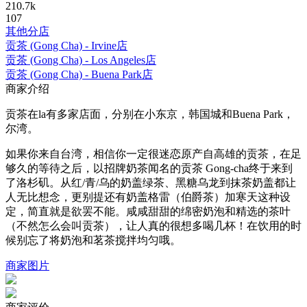
210.7k
107
其他分店
贡茶 (Gong Cha) - Irvine店
贡茶 (Gong Cha) - Los Angeles店
贡茶 (Gong Cha) - Buena Park店
商家介绍
贡茶在la有多家店面，分别在小东京，韩国城和Buena Park，
尔湾。
如果你来自台湾，相信你一定很迷恋原产自高雄的贡茶，在足
够久的等待之后，以招牌奶茶闻名的贡茶 Gong-cha终于来到
了洛杉矶。从红/青/乌的奶盖绿茶、黑糖乌龙到抹茶奶盖都让
人无比想念，更别提还有奶盖格雷（伯爵茶）加寒天这种设
定，简直就是欲罢不能。咸咸甜甜的绵密奶泡和精选的茶叶
（不然怎么会叫贡茶），让人真的很想多喝几杯！在饮用的时
候别忘了将奶泡和茗茶搅拌均匀哦。
商家图片