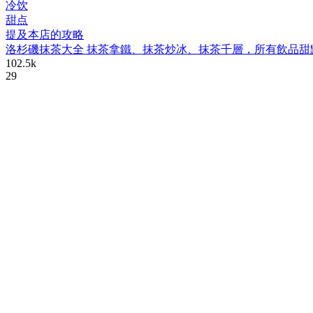
冷饮
甜点
提及本店的攻略
洛杉磯抹茶大全 抹茶拿鐵、抹茶炒冰、抹茶千層，所有飲品甜
102.5k
29