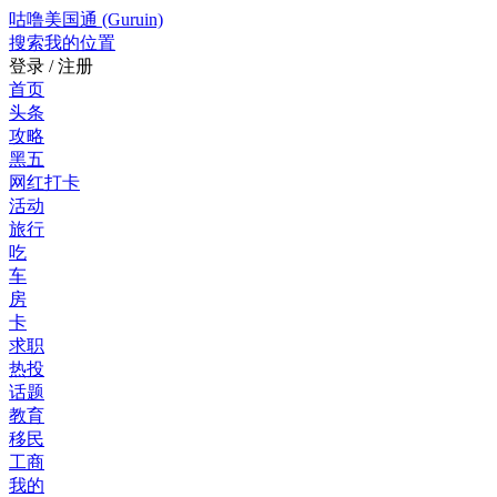
咕噜美国通 (Guruin)
搜索
我的位置
登录 / 注册
首页
头条
攻略
黑五
网红打卡
活动
旅行
吃
车
房
卡
求职
热投
话题
教育
移民
工商
我的