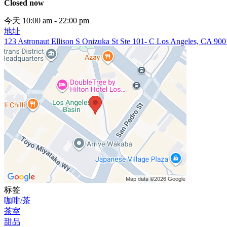
Closed now
今天 10:00 am - 22:00 pm
地址
123 Astronaut Ellison S Onizuka St Ste 101- C Los Angeles, CA 90
标签
咖啡/茶
茶室
甜品