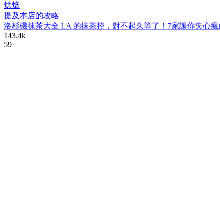
烘焙
提及本店的攻略
洛杉磯抹茶大全 LA 的抹茶控，對不起久等了！7家讓你失心
143.4k
59