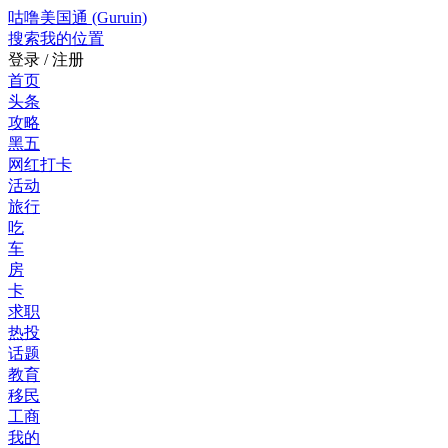
咕噜美国通 (Guruin)
搜索
我的位置
登录 / 注册
首页
头条
攻略
黑五
网红打卡
活动
旅行
吃
车
房
卡
求职
热投
话题
教育
移民
工商
我的