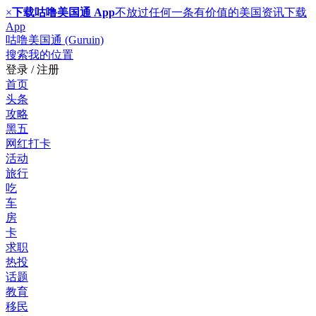
×
下载咕噜美国通 App
不放过任何一条有价值的美国资讯
下载
App
咕噜美国通 (Guruin)
搜索
我的位置
登录 / 注册
首页
头条
攻略
黑五
网红打卡
活动
旅行
吃
车
房
卡
求职
热投
话题
教育
移民