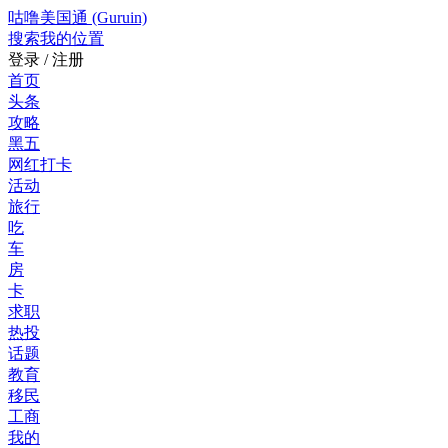
咕噜美国通 (Guruin)
搜索
我的位置
登录 / 注册
首页
头条
攻略
黑五
网红打卡
活动
旅行
吃
车
房
卡
求职
热投
话题
教育
移民
工商
我的