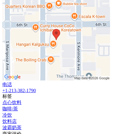
电话
+1-213-382-1790
标签
点心饮料
咖啡/茶
冷饮
饮料店
波霸奶茶
商家评价