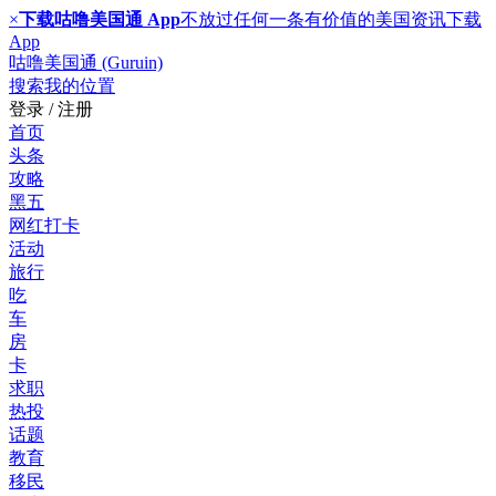
×
下载咕噜美国通 App
不放过任何一条有价值的美国资讯
下载
App
咕噜美国通 (Guruin)
搜索
我的位置
登录 / 注册
首页
头条
攻略
黑五
网红打卡
活动
旅行
吃
车
房
卡
求职
热投
话题
教育
移民