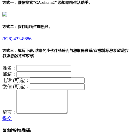
方式一：
微信搜索"
GAssistant2
" 添加咕噜生活助手。
方式二：
拨打咕噜咨询热线。
(626) 433-8686
方式三：
填写下表, 咕噜的小伙伴稍后会与您取得联系
(仅需填写您希望我们
联系您的方式即可)
姓名：
邮箱：
电话 (可选)：
微信 (可选)：
留言：
提交
复制折扣券码