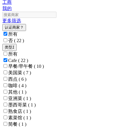
工商
我的
更多筛选
认证商家？
所有
否
( 22 )
类型
1
所有
Cafe
( 22 )
早餐/早午餐
( 10 )
美国菜
( 7 )
西点
( 6 )
咖啡
( 4 )
其他
( 1 )
亚洲菜
( 1 )
墨西哥菜
( 1 )
熟食店
( 1 )
素菜馆
( 1 )
简餐
( 1 )