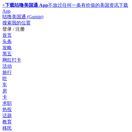
×
下载咕噜美国通 App
不放过任何一条有价值的美国资讯
下载
App
咕噜美国通 (Guruin)
搜索
我的位置
登录 / 注册
首页
头条
攻略
黑五
网红打卡
活动
旅行
吃
车
房
卡
求职
热投
话题
教育
移民