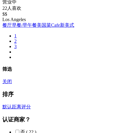
营业中
22人喜欢
$$
Los Angeles
餐厅
早餐/早午餐
美国菜
Cafe
新美式
1
2
3
筛选
关闭
排序
默认
距离
评分
认证商家？
否
( 22 )