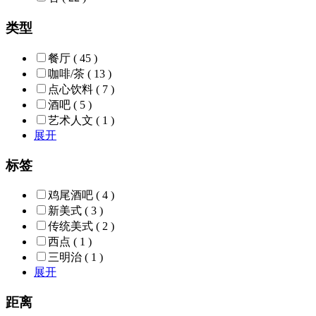
类型
餐厅
( 45 )
咖啡/茶
( 13 )
点心饮料
( 7 )
酒吧
( 5 )
艺术人文
( 1 )
展开
标签
鸡尾酒吧
( 4 )
新美式
( 3 )
传统美式
( 2 )
西点
( 1 )
三明治
( 1 )
展开
距离