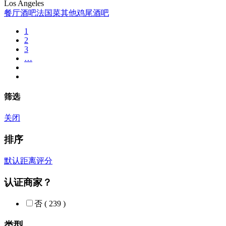
Los Angeles
餐厅
酒吧
法国菜
其他
鸡尾酒吧
1
2
3
…
筛选
关闭
排序
默认
距离
评分
认证商家？
否
( 239 )
类型