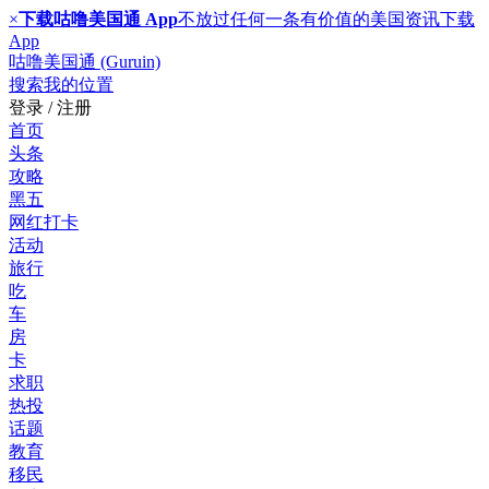
×
下载咕噜美国通 App
不放过任何一条有价值的美国资讯
下载
App
咕噜美国通 (Guruin)
搜索
我的位置
登录 / 注册
首页
头条
攻略
黑五
网红打卡
活动
旅行
吃
车
房
卡
求职
热投
话题
教育
移民