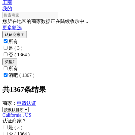
工商
我的
您所在地区的商家数据正在陆续收录中...
更多筛选
认证商家？
所有
是
( 3 )
否
( 1364 )
类型
1
所有
酒吧
( 1367 )
共1367条结果
商家：
申请
认证
California , US
认证商家？
是
( 3 )
否
( 1364 )