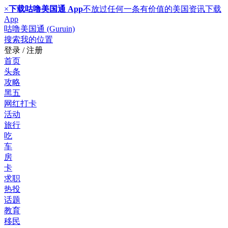
×
下载咕噜美国通 App
不放过任何一条有价值的美国资讯
下载
App
咕噜美国通 (Guruin)
搜索
我的位置
登录 / 注册
首页
头条
攻略
黑五
网红打卡
活动
旅行
吃
车
房
卡
求职
热投
话题
教育
移民