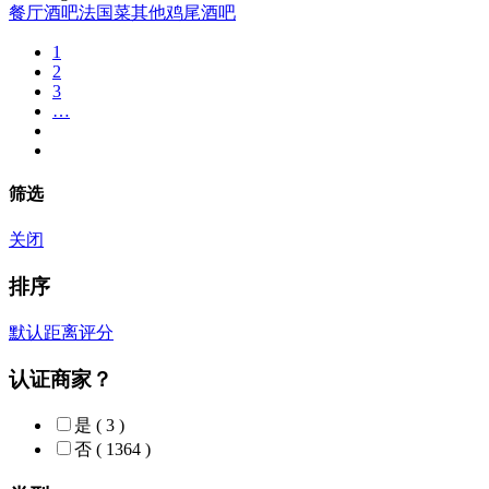
餐厅
酒吧
法国菜
其他
鸡尾酒吧
1
2
3
…
筛选
关闭
排序
默认
距离
评分
认证商家？
是
( 3 )
否
( 1364 )