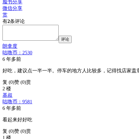
脸书分享
微信分享
赏
有
2
条评论
评论
朗拿度
咕噜币：2530
6 年多前
好吃，建议点一半一半。停车的地方人比较多，记得找店家盖
复 (
0
)
赞 (0)
赏
2 楼
基叔
咕噜币：9581
6 年多前
看起来好好吃
复 (
0
)
赞 (0)
赏
1 楼