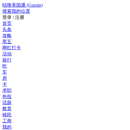
咕噜美国通 (Guruin)
搜索
我的位置
登录 / 注册
首页
头条
攻略
黑五
网红打卡
活动
旅行
吃
车
房
卡
求职
热投
话题
教育
移民
工商
我的