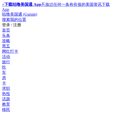
×
下载咕噜美国通 App
不放过任何一条有价值的美国资讯
下载
App
咕噜美国通 (Guruin)
搜索
我的位置
登录 / 注册
首页
头条
攻略
黑五
网红打卡
活动
旅行
吃
车
房
卡
求职
热投
话题
教育
移民