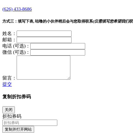
(626) 433-8686
方式三：
填写下表, 咕噜的小伙伴稍后会与您取得联系
(仅需填写您希望我们联
姓名：
邮箱：
电话 (可选)：
微信 (可选)：
留言：
提交
复制折扣券码
关闭
折扣券码
复制并打开网站