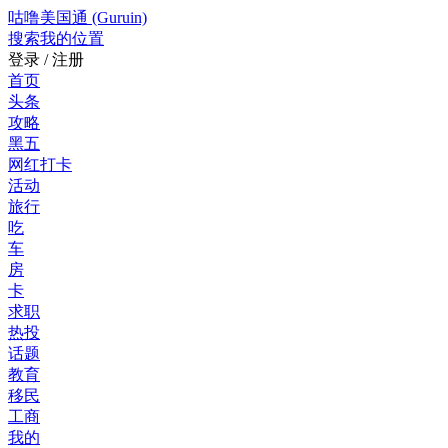
咕噜美国通 (Guruin)
搜索
我的位置
登录 / 注册
首页
头条
攻略
黑五
网红打卡
活动
旅行
吃
车
房
卡
求职
热投
话题
教育
移民
工商
我的