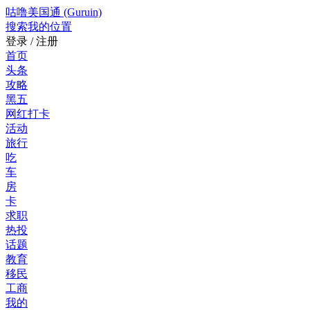
咕噜美国通 (Guruin)
搜索
我的位置
登录 / 注册
首页
头条
攻略
黑五
网红打卡
活动
旅行
吃
车
房
卡
求职
热投
话题
教育
移民
工商
我的