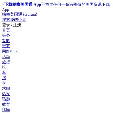
×
下载咕噜美国通 App
不放过任何一条有价值的美国资讯
下载
App
咕噜美国通 (Guruin)
搜索
我的位置
登录 / 注册
首页
头条
攻略
黑五
网红打卡
活动
旅行
吃
车
房
卡
求职
热投
话题
教育
移民