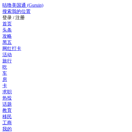
咕噜美国通 (Guruin)
搜索
我的位置
登录 / 注册
首页
头条
攻略
黑五
网红打卡
活动
旅行
吃
车
房
卡
求职
热投
话题
教育
移民
工商
我的