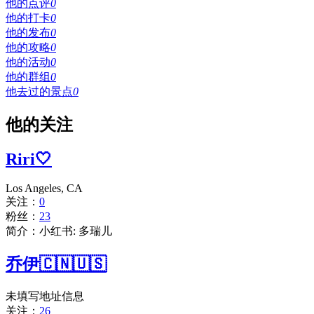
他的点评
0
他的打卡
0
他的发布
0
他的攻略
0
他的活动
0
他的群组
0
他去过的景点
0
他的关注
Riri🤍
Los Angeles, CA
关注：
0
粉丝：
23
简介：小红书: 多瑞儿
乔伊🇨🇳🇺🇸
未填写地址信息
关注：
26