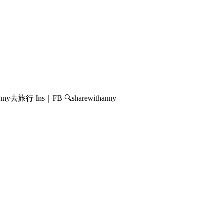
行 Ins｜FB 🔍sharewithanny