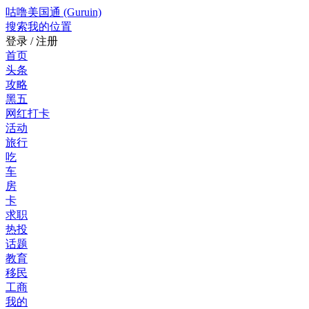
咕噜美国通 (Guruin)
搜索
我的位置
登录 / 注册
首页
头条
攻略
黑五
网红打卡
活动
旅行
吃
车
房
卡
求职
热投
话题
教育
移民
工商
我的