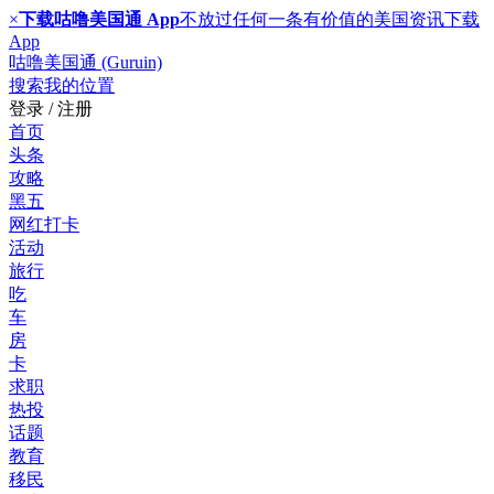
×
下载咕噜美国通 App
不放过任何一条有价值的美国资讯
下载
App
咕噜美国通 (Guruin)
搜索
我的位置
登录 / 注册
首页
头条
攻略
黑五
网红打卡
活动
旅行
吃
车
房
卡
求职
热投
话题
教育
移民