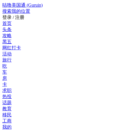
咕噜美国通 (Guruin)
搜索
我的位置
登录 / 注册
首页
头条
攻略
黑五
网红打卡
活动
旅行
吃
车
房
卡
求职
热投
话题
教育
移民
工商
我的