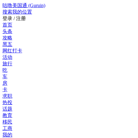
咕噜美国通 (Guruin)
搜索
我的位置
登录 / 注册
首页
头条
攻略
黑五
网红打卡
活动
旅行
吃
车
房
卡
求职
热投
话题
教育
移民
工商
我的