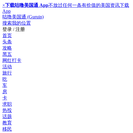
×
下载咕噜美国通 App
不放过任何一条有价值的美国资讯
下载
App
咕噜美国通 (Guruin)
搜索
我的位置
登录 / 注册
首页
头条
攻略
黑五
网红打卡
活动
旅行
吃
车
房
卡
求职
热投
话题
教育
移民