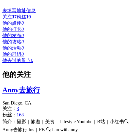
未填写地址信息
关注
37
粉丝
19
他的点评
0
他的打卡
0
他的发布
0
他的攻略
0
他的活动
0
他的群组
0
他去过的景点
0
他的关注
Anny去旅行
San Diego, CA
关注：
3
粉丝：
168
简介：攝影｜旅遊｜美食｜Lifestyle Youtube｜B站｜小红书🔍
Anny去旅行 Ins｜FB 🔍sharewithanny