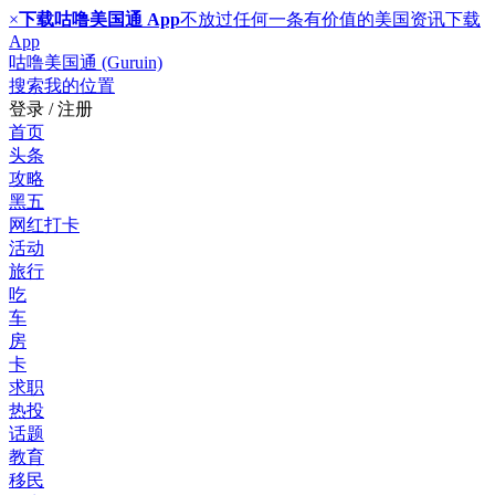
×
下载咕噜美国通 App
不放过任何一条有价值的美国资讯
下载
App
咕噜美国通 (Guruin)
搜索
我的位置
登录 / 注册
首页
头条
攻略
黑五
网红打卡
活动
旅行
吃
车
房
卡
求职
热投
话题
教育
移民