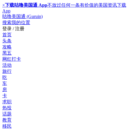
×
下载咕噜美国通 App
不放过任何一条有价值的美国资讯
下载
App
咕噜美国通 (Guruin)
搜索
我的位置
登录 / 注册
首页
头条
攻略
黑五
网红打卡
活动
旅行
吃
车
房
卡
求职
热投
话题
教育
移民