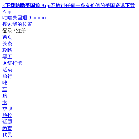
×
下载咕噜美国通 App
不放过任何一条有价值的美国资讯
下载
App
咕噜美国通 (Guruin)
搜索
我的位置
登录 / 注册
首页
头条
攻略
黑五
网红打卡
活动
旅行
吃
车
房
卡
求职
热投
话题
教育
移民