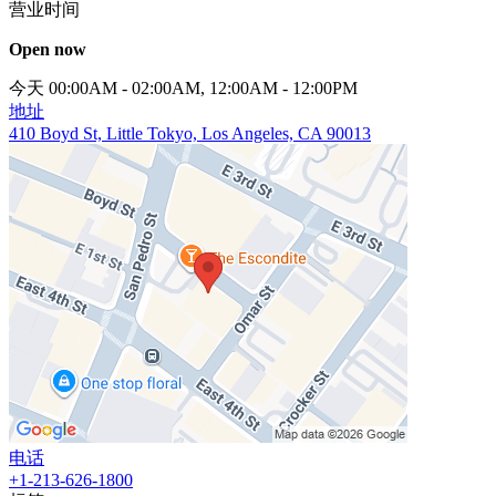
营业时间
Open now
今天 00:00AM - 02:00AM, 12:00AM - 12:00PM
地址
410 Boyd St, Little Tokyo, Los Angeles, CA 90013
电话
+1-213-626-1800