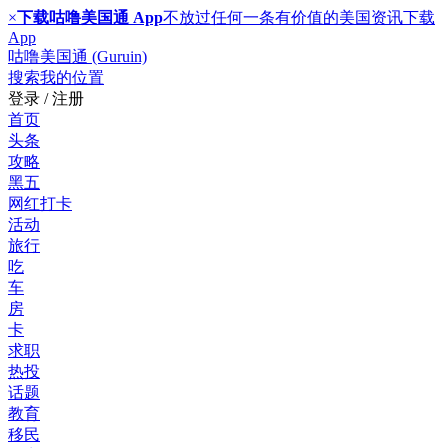
×
下载咕噜美国通 App
不放过任何一条有价值的美国资讯
下载
App
咕噜美国通 (Guruin)
搜索
我的位置
登录 / 注册
首页
头条
攻略
黑五
网红打卡
活动
旅行
吃
车
房
卡
求职
热投
话题
教育
移民