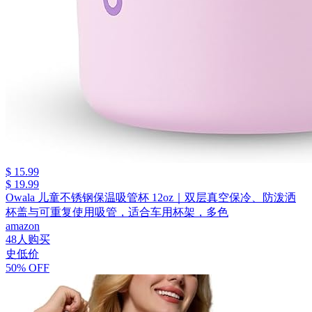
$ 15.99
$ 19.99
Owala 儿童不锈钢保温吸管杯 12oz｜双层真空保冷、防泼洒
杯盖与可重复使用吸管，适合车用杯架，多色
amazon
48人购买
史低价
50% OFF