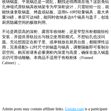
收纳锅盖、平底锅总是一团乱，翻找还得蹲跪在地？这款免钻
孔伸缩式滑轨锅具收纳架专为窄深柜设计，只需轻轻一拉，就
能快速拿取锅盖、烤盘或砧板。适用6–10吋轻量锅具，最大承
重50磅，单层可达8磅，能同时收纳多达8个锅具与盖子，创造
厨房隐藏空间的极致利用。
不论是两层高的深柜、露营车收纳柜，还是窄型吊柜都能轻松
安装，并提供滑轨拉出与独立使用双模式。不想钻孔也没问
题。无论想固定在柜子里、或单独放在厨房台面，都能弹性运
用，完美搭配6–12吋尺寸的锅盖与锅具，调整隔板即可客制分
层空间。购买前请务必量测柜内深度与高度，确保在放入锅盖
后仍可滑动顺畅。本商品不适用于有框柜体（Framed
Cabinet）。
Admin posts may contain affiliate links.
Guruin.com
is a participant