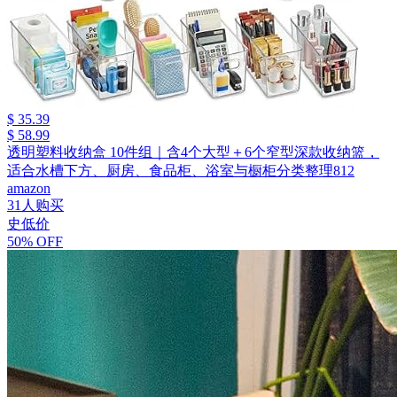
$ 35.39
$ 58.99
透明塑料收纳盒 10件组｜含4个大型＋6个窄型深款收纳篮，
适合水槽下方、厨房、食品柜、浴室与橱柜分类整理812
amazon
31人购买
史低价
50% OFF