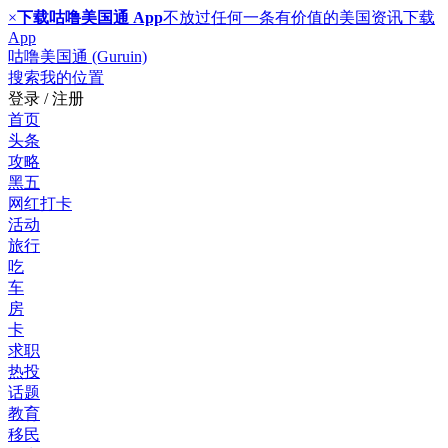
×
下载咕噜美国通 App
不放过任何一条有价值的美国资讯
下载
App
咕噜美国通 (Guruin)
搜索
我的位置
登录 / 注册
首页
头条
攻略
黑五
网红打卡
活动
旅行
吃
车
房
卡
求职
热投
话题
教育
移民