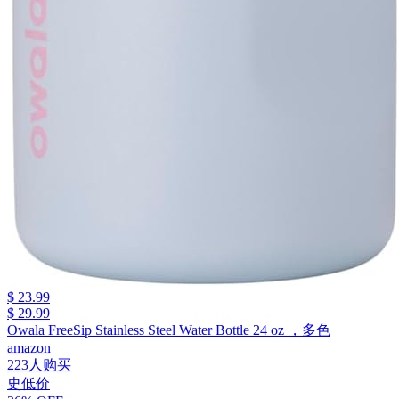
$ 23.99
$ 29.99
Owala FreeSip Stainless Steel Water Bottle 24 oz ，多色
amazon
223人购买
史低价