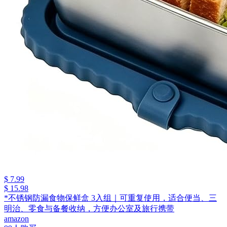
$ 7.99
$ 15.98
*不锈钢防漏食物保鲜盒 3入组｜可重复使用，适合便当、三
明治、零食与备餐收纳，方便办公室及旅行携带
amazon