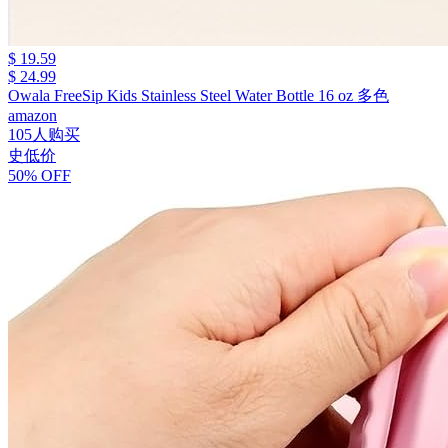
$ 19.59
$ 24.99
Owala FreeSip Kids Stainless Steel Water Bottle 16 oz 多色
amazon
105人购买
史低价
50% OFF