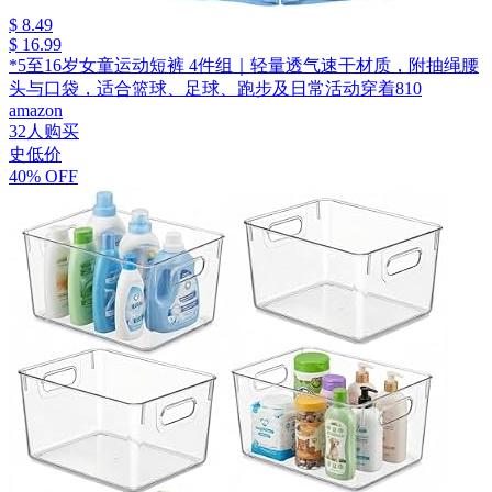
$ 8.49
$ 16.99
*5至16岁女童运动短裤 4件组｜轻量透气速干材质，附抽绳腰
头与口袋，适合篮球、足球、跑步及日常活动穿着810
amazon
32人购买
史低价
40% OFF