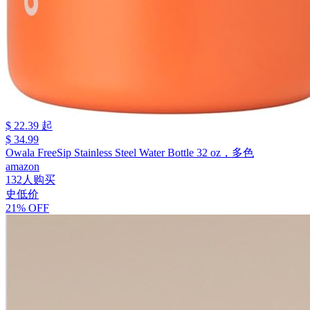
$ 22.39 起
$ 34.99
Owala FreeSip Stainless Steel Water Bottle 32 oz，多色
amazon
132人购买
史低价
21% OFF