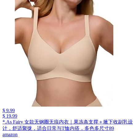
$ 9.99
$ 19.99
*.As Fairy 女款无钢圈无痕内衣｜果冻条支撑＋腋下收副乳设
计，舒适聚拢，适合日常与T恤内搭，多色多尺寸89
amazon