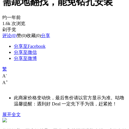
需跪地翻找，能免钻孔安装
约一年前
1.6k 次浏览
剁手党
评论
(0)
赞
(0)
收藏
(0)
分享
分享至Facebook
分享至微信
分享至微博
繁
-
A
+
A
此商家价格变动快，最后售价请以官方显示为准。咕噜
温馨提醒：遇到好 Deal 一定先下手为强，赶紧抢！
展开全文