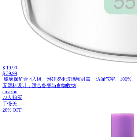
$ 19.99
$ 39.99
.玻璃保鲜盒 4入组｜附硅胶框玻璃密封盖，防漏气密、100%
无塑料设计，适合备餐与食物收纳
amazon
72人购买
手慢无
20% OFF