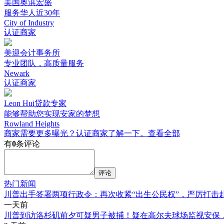
美国奥淇宏盛
服务华人近30年
City of Industry
认证商家
美迎会计事务所
专业团队，高质量服务
Newark
认证商家
Leon Hui贷款专家
能够帮助您实现安家的梦想
Rowland Heights
商家需要更多曝光？认证商家了解一下。
查看全部
有
0
条评论
评论
热门新闻
川普出手签署两项行政令：再次收紧“出生公民权”，严厉打击
一天前
川普到访洛杉矶前夕可疑男子被捕！疑在高尔夫球场监视安保