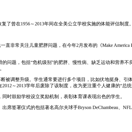
了曾在1956～2013年间在全美公立学校实施的体能评估制度
主导。他一直非常关注儿童肥胖问题，在今年2月发布的《Make Americ
，包括“危机级别”的肥胖、慢性病、缺乏运动和营养不良等现象。白宫
。
府，之后不断被调整升级。学生通常要进行多个项目，比如伏地挺身、
012～2013学年后废除了该制度，改为更注重个人健康的“总
，同时鼓励学校设立奖励机制，表彰体育课表现出色的学生。
括著名高尔夫球手Bryson DeChambeau、NFL球星Harris