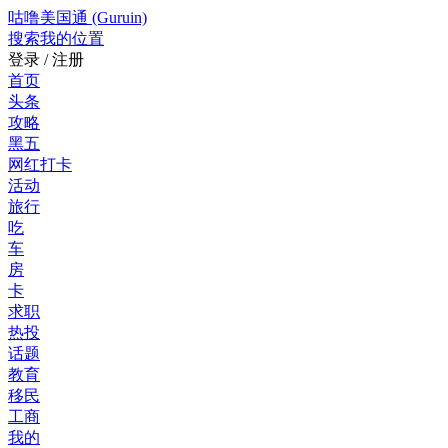
咕噜美国通 (Guruin)
搜索
我的位置
登录 / 注册
首页
头条
攻略
黑五
网红打卡
活动
旅行
吃
车
房
卡
求职
热投
话题
教育
移民
工商
我的