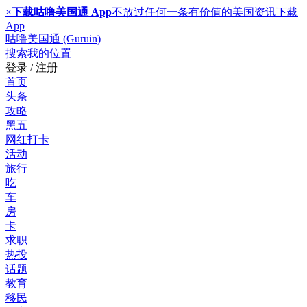
×
下载咕噜美国通 App
不放过任何一条有价值的美国资讯
下载
App
咕噜美国通 (Guruin)
搜索
我的位置
登录 / 注册
首页
头条
攻略
黑五
网红打卡
活动
旅行
吃
车
房
卡
求职
热投
话题
教育
移民