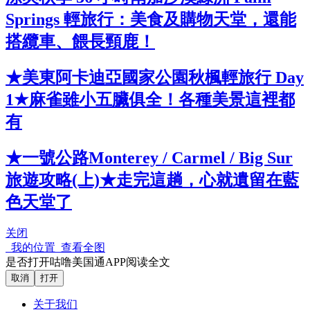
Springs 輕旅行：美食及購物天堂，還能
搭纜車、餵長頸鹿！
★美東阿卡迪亞國家公園秋楓輕旅行 Day
1★麻雀雖小五臟俱全！各種美景這裡都
有
★一號公路Monterey / Carmel / Big Sur
旅遊攻略(上)★走完這趟，心就遺留在藍
色天堂了
关闭
我的位置
查看全图
是否打开咕噜美国通APP阅读全文
取消
打开
关于我们