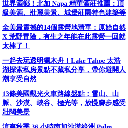
世界酒鄉！北加 Napa 精華酒莊推薦：頂
級美酒、壯麗美景、城堡莊園特色建築等
全美最震撼的14個露營地清單：原始自然
X 荒野冒險，有生之年能在此露營一回就
太棒了！
一起去玩透明獨木舟！Lake Tahoe 太浩
湖探索私房景點不藏私分享，帶你避開人
潮享受自然
13條美國觀光火車路線盤點：雪山、山
脈、沙漠、峽谷、極光等，放慢腳步感受
壯闊美景
涼爽秋季 36 小時南加沙漠綠洲 Palm