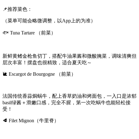
📌推荐菜色：
（菜单可能会略微调整，以App上的为准）
🐟 Tuna Tartare （前菜）
新鲜黄鳍金枪鱼切丁，搭配牛油果酱和微酸腌菜，调味清爽但
层次丰富！摆盘也很精致，适合夏天吃～
🐌 Escargot de Bourgogne （前菜）
法国传统香蒜焗蜗牛，配上香草奶油和烤面包，一入口是浓郁
basil绿酱＋滑嫩口感，完全不腥，第一次吃蜗牛也能轻松接
受！
🥩 Filet Mignon（牛里脊）