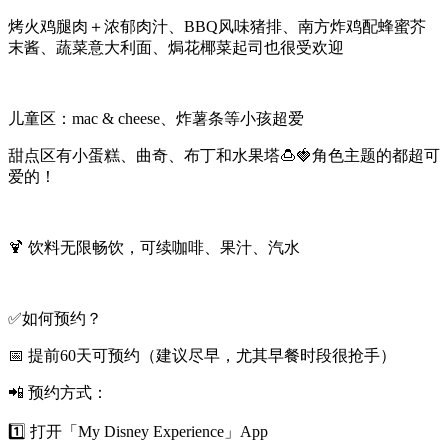
烤火鸡腿肉＋浓郁肉汁、BBQ风味猪排、南方炸鸡配蜂蜜芥
末酱、蔬菜意大利面、焗花椰菜起司也很受欢迎
儿童区：mac & cheese、炸薯条等小孩超爱
甜点区有小蛋糕、曲奇、布丁和水果塔🍮🍓角色主题的都超可
爱的！
🍹 饮料无限畅饮，可续咖啡、果汁、汽水
✅如何预约？
📅 提前60天可预约（建议尽早，尤其早餐时段很抢手）
📲 预约方式：
1️⃣ 打开「My Disney Experience」App