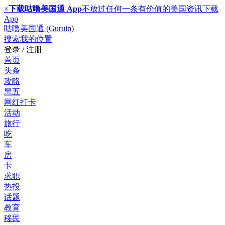
×
下载咕噜美国通 App
不放过任何一条有价值的美国资讯
下载
App
咕噜美国通 (Guruin)
搜索
我的位置
登录 / 注册
首页
头条
攻略
黑五
网红打卡
活动
旅行
吃
车
房
卡
求职
热投
话题
教育
移民