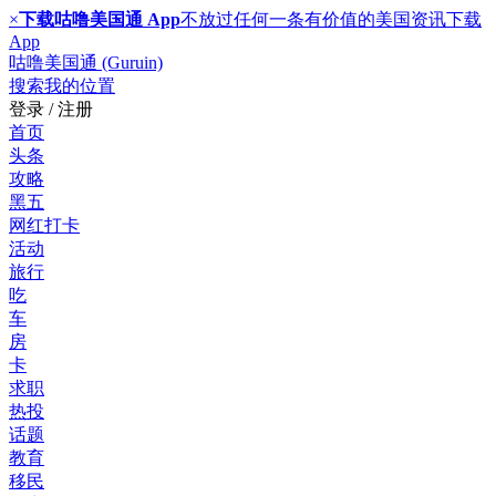
×
下载咕噜美国通 App
不放过任何一条有价值的美国资讯
下载
App
咕噜美国通 (Guruin)
搜索
我的位置
登录 / 注册
首页
头条
攻略
黑五
网红打卡
活动
旅行
吃
车
房
卡
求职
热投
话题
教育
移民