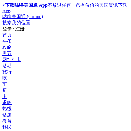
×
下载咕噜美国通 App
不放过任何一条有价值的美国资讯
下载
App
咕噜美国通 (Guruin)
搜索
我的位置
登录 / 注册
首页
头条
攻略
黑五
网红打卡
活动
旅行
吃
车
房
卡
求职
热投
话题
教育
移民