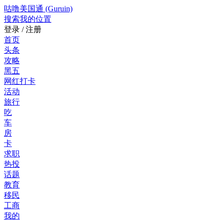
咕噜美国通 (Guruin)
搜索
我的位置
登录 / 注册
首页
头条
攻略
黑五
网红打卡
活动
旅行
吃
车
房
卡
求职
热投
话题
教育
移民
工商
我的