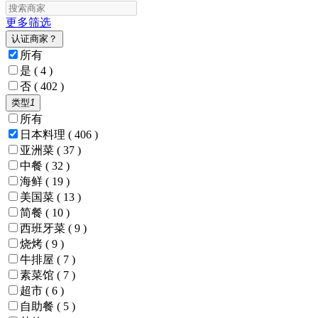
更多筛选
认证商家？
所有
是
( 4 )
否
( 402 )
类型
1
所有
日本料理
( 406 )
亚洲菜
( 37 )
中餐
( 32 )
海鲜
( 19 )
美国菜
( 13 )
简餐
( 10 )
西班牙菜
( 9 )
烧烤
( 9 )
牛排屋
( 7 )
素菜馆
( 7 )
超市
( 6 )
自助餐
( 5 )