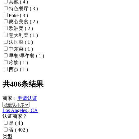
其他
( 4 )
特色餐厅
( 3 )
Poke
( 3 )
爽心美食
( 2 )
欧洲菜
( 2 )
意大利菜
( 1 )
法国菜
( 1 )
中东菜
( 1 )
早餐/早午餐
( 1 )
冷饮
( 1 )
西点
( 1 )
共406条结果
商家：
申请
认证
Los Angeles , CA
认证商家？
是
( 4 )
否
( 402 )
类型