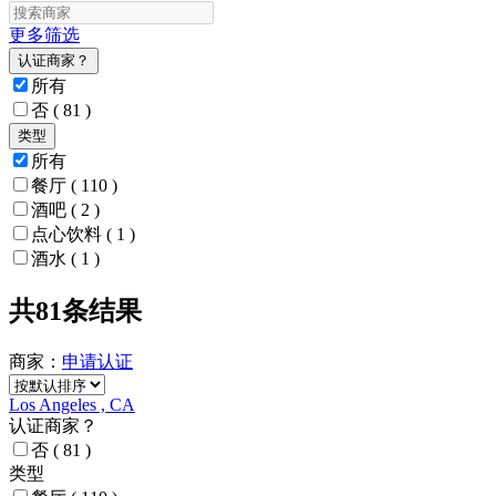
更多筛选
认证商家？
所有
否
( 81 )
类型
所有
餐厅
( 110 )
酒吧
( 2 )
点心饮料
( 1 )
酒水
( 1 )
共81条结果
商家：
申请
认证
Los Angeles , CA
认证商家？
否
( 81 )
类型