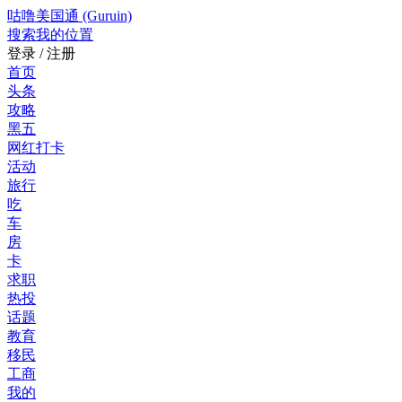
咕噜美国通 (Guruin)
搜索
我的位置
登录 / 注册
首页
头条
攻略
黑五
网红打卡
活动
旅行
吃
车
房
卡
求职
热投
话题
教育
移民
工商
我的