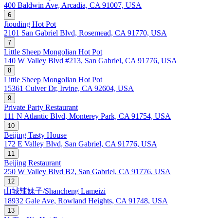
400 Baldwin Ave, Arcadia, CA 91007, USA
6
Jiouding Hot Pot
2101 San Gabriel Blvd, Rosemead, CA 91770, USA
7
Little Sheep Mongolian Hot Pot
140 W Valley Blvd #213, San Gabriel, CA 91776, USA
8
Little Sheep Mongolian Hot Pot
15361 Culver Dr, Irvine, CA 92604, USA
9
Private Party Restaurant
111 N Atlantic Blvd, Monterey Park, CA 91754, USA
10
Beijing Tasty House
172 E Valley Blvd, San Gabriel, CA 91776, USA
11
Beijing Restaurant
250 W Valley Blvd B2, San Gabriel, CA 91776, USA
12
山城辣妹子/Shancheng Lameizi
18932 Gale Ave, Rowland Heights, CA 91748, USA
13