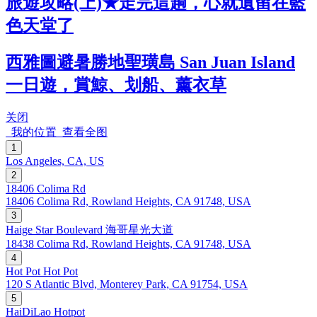
旅遊攻略(上)★走完這趟，心就遺留在藍
色天堂了
西雅圖避暑勝地聖璜島 San Juan Island
一日遊，賞鯨、划船、薰衣草
关闭
我的位置
查看全图
1
Los Angeles, CA, US
2
18406 Colima Rd
18406 Colima Rd, Rowland Heights, CA 91748, USA
3
Haige Star Boulevard 海哥星光大道
18438 Colima Rd, Rowland Heights, CA 91748, USA
4
Hot Pot Hot Pot
120 S Atlantic Blvd, Monterey Park, CA 91754, USA
5
HaiDiLao Hotpot