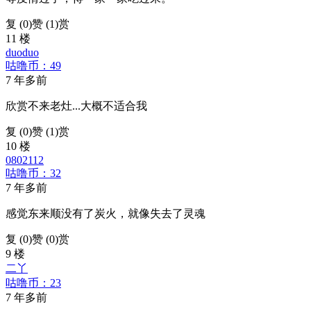
复 (
0
)
赞 (1)
赏
11 楼
duoduo
咕噜币：49
7 年多前
欣赏不来老灶...大概不适合我
复 (
0
)
赞 (1)
赏
10 楼
0802112
咕噜币：32
7 年多前
感觉东来顺没有了炭火，就像失去了灵魂
复 (
0
)
赞 (0)
赏
9 楼
二丫
咕噜币：23
7 年多前