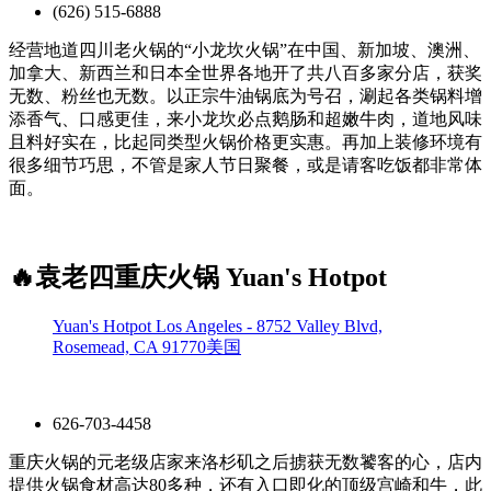
(626) 515-6888
经营地道四川老火锅的“小龙坎火锅”在中国、新加坡、澳洲、
加拿大、新西兰和日本全世界各地开了共八百多家分店，获奖
无数、粉丝也无数。以正宗牛油锅底为号召，涮起各类锅料增
添香气、口感更佳，来小龙坎必点鹅肠和超嫩牛肉，道地风味
且料好实在，比起同类型火锅价格更实惠。再加上装修环境有
很多细节巧思，不管是家人节日聚餐，或是请客吃饭都非常体
面。
🔥袁老四重庆火锅 Yuan's Hotpot
Yuan's Hotpot Los Angeles - 8752 Valley Blvd,
Rosemead, CA 91770美国
626-703-4458
重庆火锅的元老级店家来洛杉矶之后掳获无数饕客的心，店内
提供火锅食材高达80多种，还有入口即化的顶级宫崎和牛，此