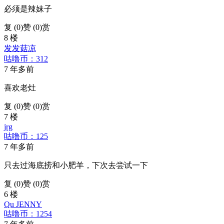
必须是辣妹子
复 (
0
)
赞 (0)
赏
8 楼
发发菇凉
咕噜币：312
7 年多前
喜欢老灶
复 (
0
)
赞 (0)
赏
7 楼
jrg
咕噜币：125
7 年多前
只去过海底捞和小肥羊，下次去尝试一下
复 (
0
)
赞 (0)
赏
6 楼
Qu JENNY
咕噜币：1254