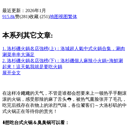
最近更新：2026年1月
915.8k
赞
(281)
收藏 (251)
地图
视图
繁体
本系列其它文章:
1. 洛杉磯火鍋名店強榜(上)：洛城超人氣中式火鍋合集，涮肉
涮菜串串大滿足
2. 洛杉磯火鍋名店強榜(下)：洛杉磯個人麻辣小火鍋+海鮮涮
起來！這天氣我就是要吃火鍋
展开全文
在这样冷飕飕的天气，不管是谁都会想要来上一顿热乎乎翻滚
滚的火锅，感受那辣的麻了舌头👅，被热气薰脸张开了毛孔，
吃完后残存在衣物上的浓烈气味，各位饕客们～大洛杉矶的中
式火锅正在等待你的赏光！
⬇️想吃台式火锅＆臭臭锅可以看：