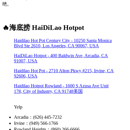
绝。
🔥海底捞 HaiDiLao Hotpot
Haidilao Hot Pot Century City - 10250 Santa Monica
Blvd Ste 2610, Los Angeles, CA 90067, USA
HaiDiLao Hotpot - 400 Baldwin Ave, Arcadia, CA
91007, USA
Haidilao Hot Pot - 2710 Alton Pkwy #215, Irvine, CA
92606, USA
Haidilao Hotpot Rowland - 1600 S Azusa Ave Unit
178, City of Industry, CA 91748美国
Yelp
Arcadia：(626) 445-7232
Irvine：(949) 566-1766
Rowland Heights：(860) 266-6666