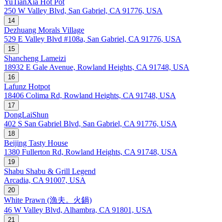
YuTianXia Hot Pot
250 W Valley Blvd, San Gabriel, CA 91776, USA
14
Dezhuang Morals Village
529 E Valley Blvd #108a, San Gabriel, CA 91776, USA
15
Shancheng Lameizi
18932 E Gale Avenue, Rowland Heights, CA 91748, USA
16
Lafunz Hotpot
18406 Colima Rd, Rowland Heights, CA 91748, USA
17
DongLaiShun
402 S San Gabriel Blvd, San Gabriel, CA 91776, USA
18
Beijing Tasty House
1380 Fullerton Rd, Rowland Heights, CA 91748, USA
19
Shabu Shabu & Grill Legend
Arcadia, CA 91007, USA
20
White Prawn (漁夫。火鍋)
46 W Valley Blvd, Alhambra, CA 91801, USA
21