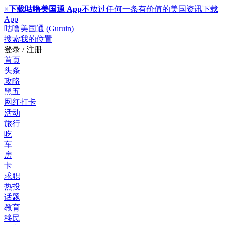
×
下载咕噜美国通 App
不放过任何一条有价值的美国资讯
下载
App
咕噜美国通 (Guruin)
搜索
我的位置
登录 / 注册
首页
头条
攻略
黑五
网红打卡
活动
旅行
吃
车
房
卡
求职
热投
话题
教育
移民