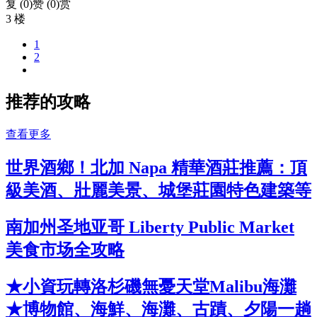
复 (
0
)
赞 (0)
赏
3 楼
1
2
推荐的攻略
查看更多
世界酒鄉！北加 Napa 精華酒莊推薦：頂
級美酒、壯麗美景、城堡莊園特色建築等
南加州圣地亚哥 Liberty Public Market
美食市场全攻略
★小資玩轉洛杉磯無憂天堂Malibu海灘
★博物館、海鮮、海灘、古蹟、夕陽一趟