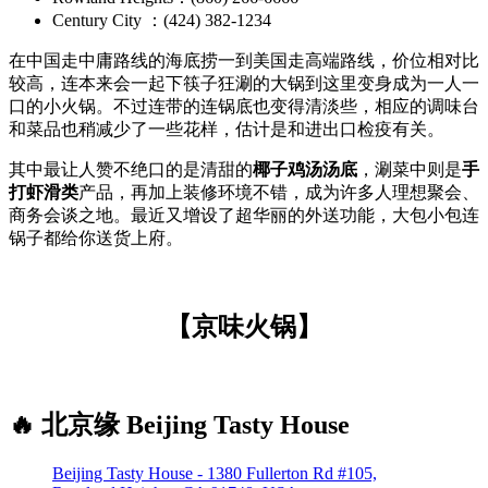
Century City ：(424) 382-1234
在中国走中庸路线的海底捞一到美国走高端路线，价位相对比
较高，连本来会一起下筷子狂涮的大锅到这里变身成为一人一
口的小火锅。不过连带的连锅底也变得清淡些，相应的调味台
和菜品也稍减少了一些花样，估计是和进出口检疫有关。
其中最让人赞不绝口的是清甜的
椰子鸡汤汤底
，涮菜中则是
手
打虾滑类
产品，再加上装修环境不错，成为许多人理想聚会、
商务会谈之地。最近又增设了超华丽的外送功能，大包小包连
锅子都给你送货上府。
【京味火锅】
🔥 北京缘 Beijing Tasty House
Beijing Tasty House - 1380 Fullerton Rd #105,