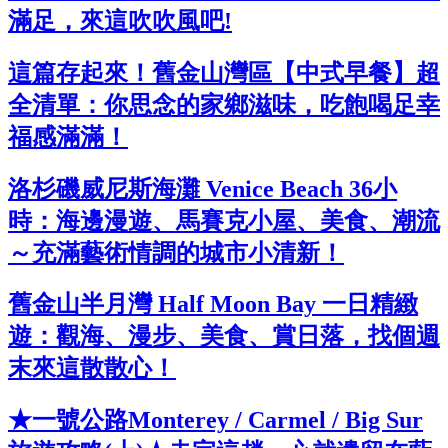
滿足，來這吹吹風吧!
這篇存起來！舊金山灣區【中式早餐】超
全清單：你思念的家鄉滋味，吃飽喝足幸
福感滿滿！
洛杉磯威尼斯海灘 Venice Beach 36小
時：海邊漫遊、馬賽克小屋、美食、潮流
～充滿藝術情調的城市小清新！
舊金山半月灣 Half Moon Bay 一日精緻
遊：觀海、漫步、美食、賞日落，找個週
末來這散散心！
★一號公路Monterey / Carmel / Big Sur