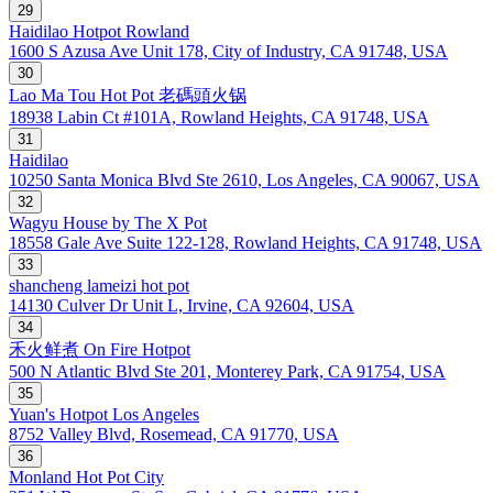
29
Haidilao Hotpot Rowland
1600 S Azusa Ave Unit 178, City of Industry, CA 91748, USA
30
Lao Ma Tou Hot Pot 老碼頭火锅
18938 Labin Ct #101A, Rowland Heights, CA 91748, USA
31
Haidilao
10250 Santa Monica Blvd Ste 2610, Los Angeles, CA 90067, USA
32
Wagyu House by The X Pot
18558 Gale Ave Suite 122-128, Rowland Heights, CA 91748, USA
33
shancheng lameizi hot pot
14130 Culver Dr Unit L, Irvine, CA 92604, USA
34
禾火鲜煮 On Fire Hotpot
500 N Atlantic Blvd Ste 201, Monterey Park, CA 91754, USA
35
Yuan's Hotpot Los Angeles
8752 Valley Blvd, Rosemead, CA 91770, USA
36
Monland Hot Pot City