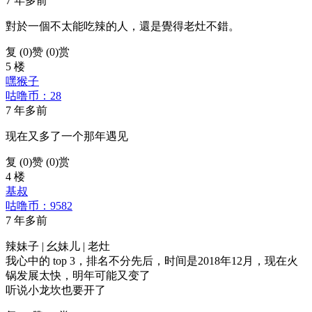
7 年多前
對於一個不太能吃辣的人，還是覺得老灶不錯。
复 (
0
)
赞 (0)
赏
5 楼
嘿猴子
咕噜币：28
7 年多前
现在又多了一个那年遇见
复 (
0
)
赞 (0)
赏
4 楼
基叔
咕噜币：9582
7 年多前
辣妹子 | 幺妹儿 | 老灶
我心中的 top 3，排名不分先后，时间是2018年12月，现在火
锅发展太快，明年可能又变了
听说小龙坎也要开了