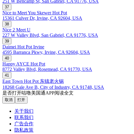
251 W Bencamp St, San Gabriel, CA 91776, USA
37
Nice to Meet You Skewer Hot Pot
15361 Culver Dr, Irvine, CA 92604, USA
38
Nice 2 Meet U
227 W Valley Blvd, San Gabriel, CA 91776, USA
39
Daimei Hot Pot Irvine
4595 Barranca Pkwy, Irvine, CA 92604, USA
40
Happy AYCE Hot Pot
8772 Valley Blvd, Rosemead, CA 91770, USA
41
East Town Hot Pot 东镇老火锅
18268 Gale Ave B, City of Industry, CA 91748, USA
是否打开咕噜美国通APP阅读全文
取消
打开
关于我们
联系我们
广告合作
隐私政策