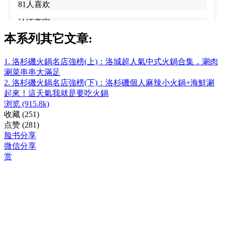
本系列其它文章:
1. 洛杉磯火鍋名店強榜(上)：洛城超人氣中式火鍋合集，涮肉
涮菜串串大滿足
2. 洛杉磯火鍋名店強榜(下)：洛杉磯個人麻辣小火鍋+海鮮涮
起來！這天氣我就是要吃火鍋
浏览
(915.8k)
收藏
(251)
点赞
(281)
脸书分享
微信分享
赏