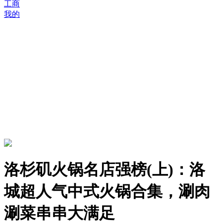
工商
我的
洛杉矶火锅名店强榜(上)：洛
城超人气中式火锅合集，涮肉
涮菜串串大满足