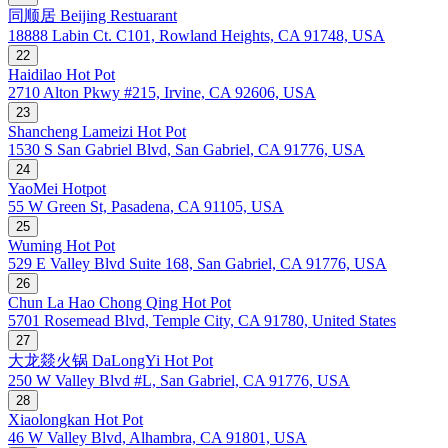
同顺居 Beijing Restuarant
18888 Labin Ct. C101, Rowland Heights, CA 91748, USA
22
Haidilao Hot Pot
2710 Alton Pkwy #215, Irvine, CA 92606, USA
23
Shancheng Lameizi Hot Pot
1530 S San Gabriel Blvd, San Gabriel, CA 91776, USA
24
YaoMei Hotpot
55 W Green St, Pasadena, CA 91105, USA
25
Wuming Hot Pot
529 E Valley Blvd Suite 168, San Gabriel, CA 91776, USA
26
Chun La Hao Chong Qing Hot Pot
5701 Rosemead Blvd, Temple City, CA 91780, United States
27
大龙燚火锅 DaLongYi Hot Pot
250 W Valley Blvd #L, San Gabriel, CA 91776, USA
28
Xiaolongkan Hot Pot
46 W Valley Blvd, Alhambra, CA 91801, USA