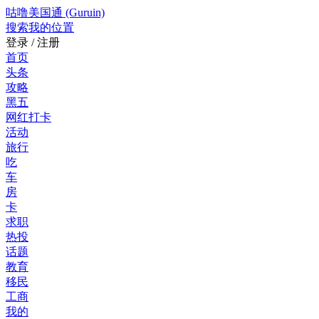
咕噜美国通 (Guruin)
搜索
我的位置
登录 / 注册
首页
头条
攻略
黑五
网红打卡
活动
旅行
吃
车
房
卡
求职
热投
话题
教育
移民
工商
我的