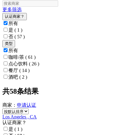
更多筛选
认证商家？
所有
是
( 1 )
否
( 57 )
类型
所有
咖啡/茶
( 61 )
点心饮料
( 26 )
餐厅
( 14 )
酒吧
( 2 )
共58条结果
商家：
申请
认证
Los Angeles , CA
认证商家？
是
( 1 )